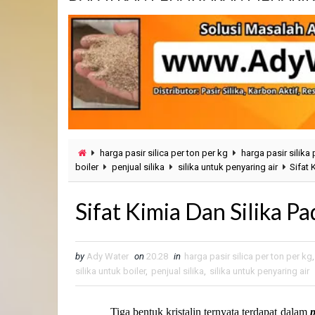
harga pasir silica per ton per kg
harga pasir silika 
boiler
penjual silika
silika untuk penyaring air
Sifat 
Sifat Kimia Dan Silika Pa
by
Ady Water
on
20.28
in
harga pasir silica per ton per kg
silika untuk boiler
,
penjual silika
,
silika untuk penyaring air
Tiga bentuk kristalin ternyata terdapat dalam
p