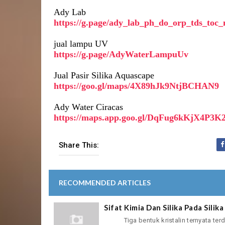
Ady Lab
https://g.page/ady_lab_ph_do_orp_tds_toc_
jual lampu UV
https://g.page/AdyWaterLampuUv
Jual Pasir Silika Aquascape
https://goo.gl/maps/4X89hJk9NtjBCHAN9
Ady Water Ciracas
https://maps.app.goo.gl/DqFug6kKjX4P3K
Share This:
RECOMMENDED ARTICLES
Sifat Kimia Dan Silika Pada Silika
Tiga bentuk kristalin ternyata terdapat