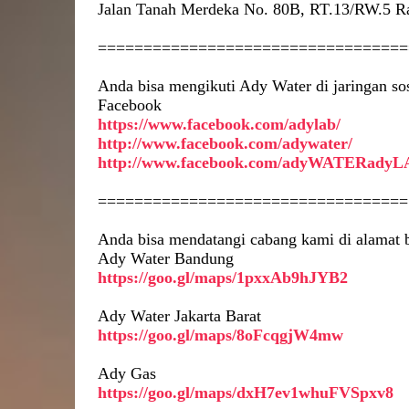
Jalan Tanah Merdeka No. 80B, RT.13/RW.5 Ra
==================================
Anda bisa mengikuti Ady Water di jaringan sos
Facebook
https://www.facebook.com/adylab/
http://www.facebook.com/adywater/
http://www.facebook.com/adyWATERadyL
==================================
Anda bisa mendatangi cabang kami di alamat b
Ady Water Bandung
https://goo.gl/maps/1pxxAb9hJYB2
Ady Water Jakarta Barat
https://goo.gl/maps/8oFcqgjW4mw
Ady Gas
https://goo.gl/maps/dxH7ev1whuFVSpxv8