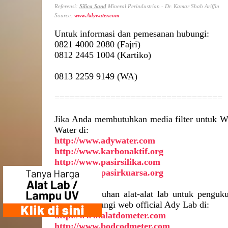
Referensi:
Silica Sand
Mineral Perindustrian - Dr. Kamar Shah Ariffin
Source:
www.Adywater.com
Untuk informasi dan pemesanan hubungi:
0821 4000 2080 (Fajri)
0812 2445 1004 (Kartiko)
0813 2259 9149 (WA)
=================================
Jika Anda membutuhkan media filter untuk Wa
Water di:
http://www.adywater.com
http://www.karbonaktif.org
http://www.pasirsilika.com
http://www.pasirkuarsa.org
Untuk kebutuhan alat-alat lab untuk penguk
silakan kunjungi web official Ady Lab di:
http://www.alatdometer.com
http://www.bodcodmeter.com