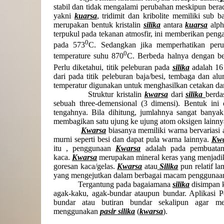
stabil dan tidak mengalami perubahan meskipun bera
yakni
kuarsa
, tridimit dan kribolite memiliki sub 
merupakan bentuk kristalin
silika
antara
kuarsa
alph
terpukul pada tekanan atmosfir, ini memberikan pen
0
pada 573
C. Sedangkan jika memperhatikan perub
0
temperature suhu 870
C. Berbeda halnya dengan ben
Perlu diketahui, titik peleburan pada
silika
adalah 16
dari pada titik peleburan baja/besi, tembaga dan 
temperatur digunakan untuk menghasilkan cetakan dan
Struktur kristalin
kwarsa
dari
silika
berda
sebuah three-demensional (3 dimensi). Bentuk ini 
tengahnya. Bila dihitung, jumlahnya sangat banyak
membagikan satu ujung ke ujung atom oksigen lainny
Kwarsa
biasanya memiliki warna bervariasi at
murni seperti besi dan dapat pula warna lainnya.
Kwa
itu , penggunaan
Kwarsa
adalah pada pembuatan 
kaca.
Kwarsa
merupakan mineral keras yang menjadik
goresan kaca/gelas.
Kwarsa
atau
Silika
pun relatif l
yang mengejutkan dalam berbagai macam penggunaan 
Tergantung pada bagaiamana
silika
disimpan 
agak-kaku, agak-bundar ataupun bundar. Aplikasi 
bundar atau butiran bundar sekalipun agar mend
menggunakan
pasir silika
(
kwarsa
).