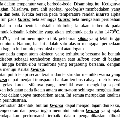
da dalam temperatur yang berbeda-beda. Disamping itu, Ketiganya
bagian. Misalnya, para ahli geologi
(geologist)
membedakan yang
a dan beta. Ketika berada pada temperature rendah
kuarsa
alpha
garuh pada
kuarsa
beta sehingga
kuarsa
beta mengalami perubahan
ahan pada bentuk kristalin tridimite, ia akan terbentuk pada
0
tuk kristalin krisbolite yang akan terbentuk pada suhu 1470
C.
0
10
C, hal ini menunjukan titik peleburan
silika
yang lebih tinggi
alumunium. Namun, hal ini adalah satu alasan mengapa perbedaan
 bagian inti untuk peroduksi metal atau logam.
sar pada empat atom oksigen yang terhubung bersama ke bentuk
disebut sebagai tetrahedron dengan satu
silicon
atom di bagian
 hingga beribu-ribu tetradrons yang tergabung bersama, dengan
a menuju Kristal
kwarsa
.
au putih tetapi secara teratur dan terstruktur memiliki warna yang
rsa
dapat menjadi transparan bahkan tembus cahaya, oleh karena
gelas karena sifatnya yang memiliki wara mengkilap seperti
an kekuatan pada ikatan antara atom-atom sehingga menghasilkan
ambat dalam upaya mencairkan asam. Ini semua merupakan kualitas
perindustrian.
kemudian dibentuk, butiran
kwarsa
dapat menjadi tajam dan kaku,
Pengecoran dan penyaringan menuntut butiran
kwarsa
yang agak
apatkan performansi terbaik dalam pengaplikasian filtrasi