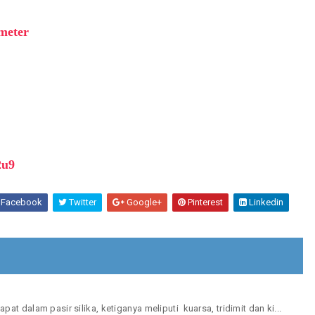
meter
2u9
Facebook
Twitter
Google+
Pinterest
Linkedin
 dalam pasir silika, ketiganya meliputi kuarsa, tridimit dan ki...