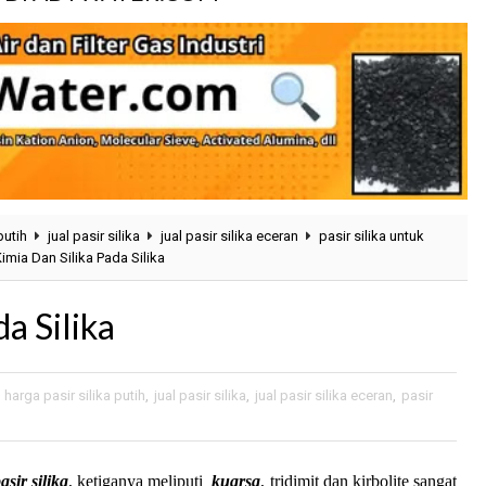
putih
jual pasir silika
jual pasir silika eceran
pasir silika untuk
Kimia Dan Silika Pada Silika
da Silika
,
harga pasir silika putih
,
jual pasir silika
,
jual pasir silika eceran
,
pasir
asir silika
, ketiganya meliputi
kuarsa
, tridimit dan kirbolite sangat