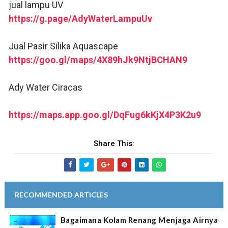
jual lampu UV
https://g.page/AdyWaterLampuUv
Jual Pasir Silika Aquascape
https://goo.gl/maps/4X89hJk9NtjBCHAN9
Ady Water Ciracas
https://maps.app.goo.gl/DqFug6kKjX4P3K2u9
Share This:
RECOMMENDED ARTICLES
Bagaimana Kolam Renang Menjaga Airnya