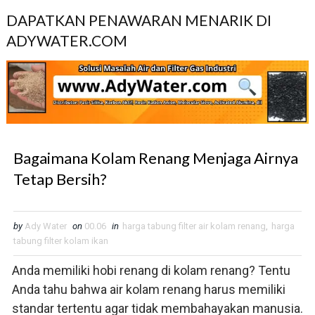
DAPATKAN PENAWARAN MENARIK DI
ADYWATER.COM
Bagaimana Kolam Renang Menjaga Airnya
Tetap Bersih?
by
Ady Water
on
00.06
in
harga tabung filter air kolam renang
,
harga
tabung filter kolam ikan
Anda memiliki hobi renang di kolam renang? Tentu
Anda tahu bahwa air kolam renang harus memiliki
standar tertentu agar tidak membahayakan manusia.