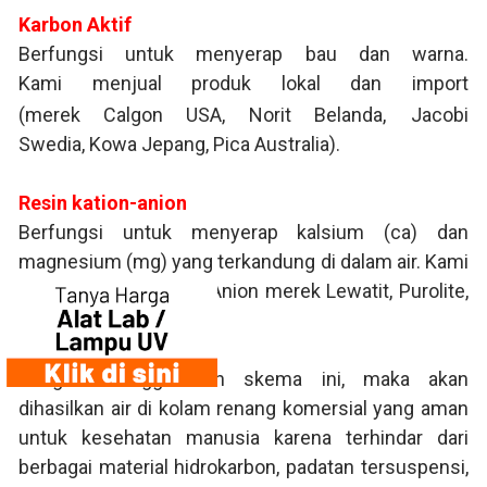
Karbon Aktif
Berfungsi untuk menyerap bau dan warna.
Kami
menjual produk lokal dan import
(merek
Calgon USA
,
Norit Belanda
,
Jacobi
Swedi
a,
Kowa Jepang
,
Pica Australia
).
Resin kation-anion
Berfungsi untuk menyerap kalsium (ca) dan
magnesium (mg) yang terkandung di dalam air. Kami
menjual Resin Kation Anion merek Lewatit, Purolite,
Dowex, dll.
Dengan menggunakan skema ini, maka akan
dihasilkan air di kolam renang komersial yang aman
untuk kesehatan manusia karena terhindar dari
berbagai material hidrokarbon, padatan tersuspensi,