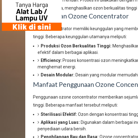
konsentrasinya, menghasilkan ozon berkualitas tinggi
Keunggulan Ozone Concentrator
Ozone concentrator memiliki keunggulan yang membua
tinggi. Beberapa keunggulan utamanya meliputi:
Produksi Ozon Berkualitas Tinggi:
Menghasilkan
efektif dalam berbagai aplikasi.
Efficiency:
Proses konsentrasi ozon meningkatkan 
menghemat energi.
Desain Modular:
Desain yang modular memudahka
Manfaat Penggunaan Ozone Concen
Penggunaan ozone concentrator memberikan sejumla
tinggi. Beberapa manfaat tersebut meliputi:
Sterilisasi Efektif:
Ozon dengan konsentrasi tinggi 
Aplikasi yang Luas:
Digunakan dalam berbagai indu
penyediaan udara bersih.
Penghilangan Bau dan Rasa:
Ozone concentrator