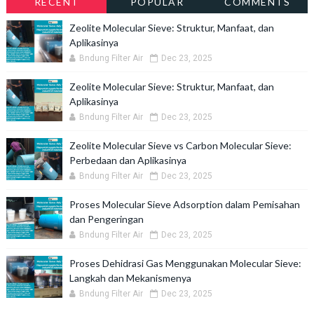
RECENT
POPULAR
COMMENTS
Zeolite Molecular Sieve: Struktur, Manfaat, dan
Aplikasinya
Bndung Filter Air
Dec 23, 2025
Zeolite Molecular Sieve: Struktur, Manfaat, dan
Aplikasinya
Bndung Filter Air
Dec 23, 2025
Zeolite Molecular Sieve vs Carbon Molecular Sieve:
Perbedaan dan Aplikasinya
Bndung Filter Air
Dec 23, 2025
Proses Molecular Sieve Adsorption dalam Pemisahan
dan Pengeringan
Bndung Filter Air
Dec 23, 2025
Proses Dehidrasi Gas Menggunakan Molecular Sieve:
Langkah dan Mekanismenya
Bndung Filter Air
Dec 23, 2025