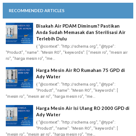
RECOMMENDED ARTICLES
Bisakah Air PDAM Diminum? Pastikan
Anda Sudah Memasak dan Sterilisasi Air
Terlebih Dulu
{ "@context": "http://schema.org", "@type":
"Product", "name": "Mesin RO", "keywords": [ "mesin ro", "mesin air
ro", "harga mesin ro", "me...
Harga Mesin Air RO Rumahan 75 GPD di
Ady Water
{ "@context": "http://schema.org", "@type":
"Product", "name": "Mesin RO", "keywords": [
"mesin ro", "mesin air ro", "harga mesin ro", "me...
Harga Mesin Air Isi Ulang RO 2000 GPD di
Ady Water
{ "@context": "http://schema.org", "@type":
"Product", "name": "Mesin RO", "keywords": [
"mesin ro", "mesin air ro", "harga mesin ro", "me...