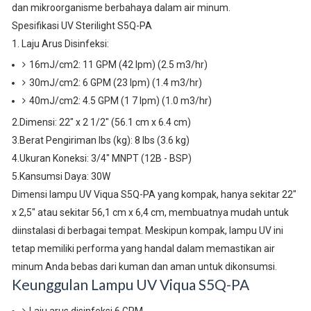
dan mikroorganisme berbahaya dalam air minum.
Spesifikasi UV Sterilight S5Q-PA
1. Laju Arus Disinfeksi:
16mJ/cm2: 11 GPM (42 Ipm) (2.5 m3/hr)
30mJ/cm2: 6 GPM (23 Ipm) (1.4 m3/hr)
40mJ/cm2: 4.5 GPM (1 7 Ipm) (1.0 m3/hr)
2.Dimensi: 22" x 2 1/2" (56.1 cm x 6.4 cm)
3.Berat Pengiriman lbs (kg): 8 lbs (3.6 kg)
4.Ukuran Koneksi: 3/4" MNPT (12B - BSP)
5.Kansumsi Daya: 30W
Dimensi lampu UV Viqua S5Q-PA yang kompak, hanya sekitar 22"
x 2,5" atau sekitar 56,1 cm x 6,4 cm, membuatnya mudah untuk
diinstalasi di berbagai tempat. Meskipun kompak, lampu UV ini
tetap memiliki performa yang handal dalam memastikan air
minum Anda bebas dari kuman dan aman untuk dikonsumsi.
Keunggulan Lampu UV Viqua S5Q-PA