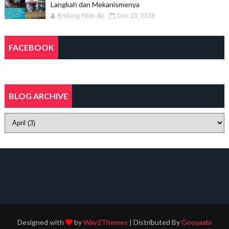
Langkah dan Mekanismenya
Bndung Filter Air
Dec 23, 2025
FACEBOOK
BLOG ARCHIVE
Designed with
by
Way2Themes
| Distributed By
Gooyaabi