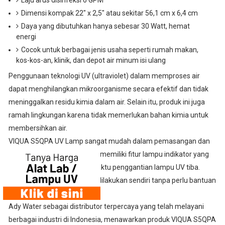
Laju arus disinfeksi 6 GPM
Dimensi kompak 22" x 2,5" atau sekitar 56,1 cm x 6,4 cm
Daya yang dibutuhkan hanya sebesar 30 Watt, hemat
energi
Cocok untuk berbagai jenis usaha seperti rumah makan,
kos-kos-an, klinik, dan depot air minum isi ulang
Penggunaan teknologi UV (ultraviolet) dalam memproses air
dapat menghilangkan mikroorganisme secara efektif dan tidak
meninggalkan residu kimia dalam air. Selain itu, produk ini juga
ramah lingkungan karena tidak memerlukan bahan kimia untuk
membersihkan air.
VIQUA S5QPA UV Lamp sangat mudah dalam pemasangan dan
pemeliharaannya. Produk ini memiliki fitur lampu indikator yang
akan memberitahu ketika waktu penggantian lampu UV tiba.
Pergantian lampu UV dapat dilakukan sendiri tanpa perlu bantuan
teknisi.
Ady Water sebagai distributor terpercaya yang telah melayani
berbagai industri di Indonesia, menawarkan produk VIQUA S5QPA