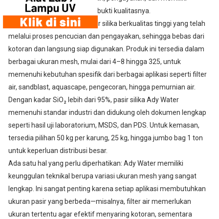
dokumen yang valid sebagai bukti kualitasnya.
Ady Water menyediakan pasir silika berkualitas tinggi yang telah
melalui proses pencucian dan pengayakan, sehingga bebas dari
kotoran dan langsung siap digunakan. Produk ini tersedia dalam
berbagai ukuran mesh, mulai dari 4–8 hingga 325, untuk
memenuhi kebutuhan spesifik dari berbagai aplikasi seperti filter
air, sandblast, aquascape, pengecoran, hingga pemurnian air.
Dengan kadar SiO₂ lebih dari 95%, pasir silika Ady Water
memenuhi standar industri dan didukung oleh dokumen lengkap
seperti hasil uji laboratorium, MSDS, dan PDS. Untuk kemasan,
tersedia pilihan 50 kg per karung, 25 kg, hingga jumbo bag 1 ton
untuk keperluan distribusi besar.
Ada satu hal yang perlu diperhatikan: Ady Water memiliki
keunggulan teknikal berupa variasi ukuran mesh yang sangat
lengkap. Ini sangat penting karena setiap aplikasi membutuhkan
ukuran pasir yang berbeda—misalnya, filter air memerlukan
ukuran tertentu agar efektif menyaring kotoran, sementara