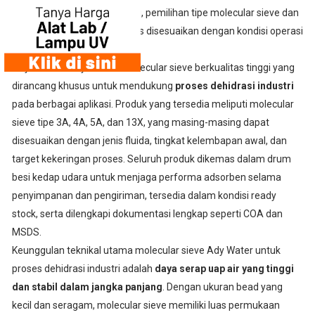
pakai adsorben lebih panjang, pemilihan tipe molecular sieve dan
desain sistem dehidrasi harus disesuaikan dengan kondisi operasi
dan spesifikasi proses.
Ady Water menyediakan molecular sieve berkualitas tinggi yang
dirancang khusus untuk mendukung
proses dehidrasi industri
pada berbagai aplikasi. Produk yang tersedia meliputi molecular
sieve tipe 3A, 4A, 5A, dan 13X, yang masing-masing dapat
disesuaikan dengan jenis fluida, tingkat kelembapan awal, dan
target kekeringan proses. Seluruh produk dikemas dalam drum
besi kedap udara untuk menjaga performa adsorben selama
penyimpanan dan pengiriman, tersedia dalam kondisi ready
stock, serta dilengkapi dokumentasi lengkap seperti COA dan
MSDS.
Keunggulan teknikal utama molecular sieve Ady Water untuk
proses dehidrasi industri adalah
daya serap uap air yang tinggi
dan stabil dalam jangka panjang
. Dengan ukuran bead yang
kecil dan seragam, molecular sieve memiliki luas permukaan