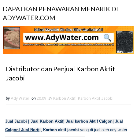
DAPATKAN PENAWARAN MENARIK DI
ADYWATER.COM
Distributor dan Penjual Karbon Aktif
Jacobi
by
Ady Water
on
20.09
in
Karbon Aktif
,
Karbon Aktif Jacobi
Jual Jacobi | Jual Karbon Aktif| Jual karbon Aktif Calgon| Jual
Calgon| Jual Norit|
Karbon aktif jacobi
yang di jual oleh ady water