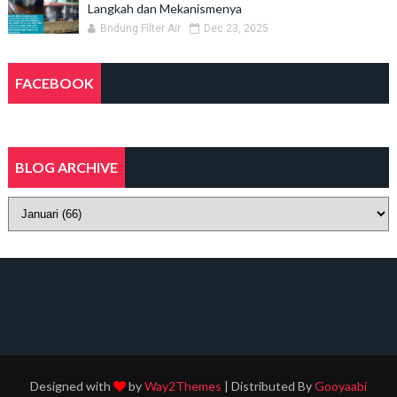
Langkah dan Mekanismenya
Bndung Filter Air
Dec 23, 2025
FACEBOOK
BLOG ARCHIVE
Designed with
by
Way2Themes
| Distributed By
Gooyaabi