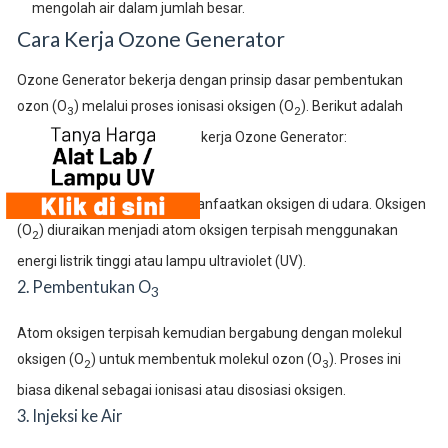
mengolah air dalam jumlah besar.
Cara Kerja Ozone Generator
Ozone Generator bekerja dengan prinsip dasar pembentukan
ozon (O
) melalui proses ionisasi oksigen (O
). Berikut adalah
3
2
langkah-langkah umum cara kerja Ozone Generator:
1. Pengecekan Udara
Ozon dibentuk dengan memanfaatkan oksigen di udara. Oksigen
(O
) diuraikan menjadi atom oksigen terpisah menggunakan
2
energi listrik tinggi atau lampu ultraviolet (UV).
2. Pembentukan O
3
Atom oksigen terpisah kemudian bergabung dengan molekul
oksigen (O
) untuk membentuk molekul ozon (O
). Proses ini
2
3
biasa dikenal sebagai ionisasi atau disosiasi oksigen.
3. Injeksi ke Air